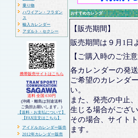
乗り物
ハワイアン・フラダン
おすすめカレンダ
ス
輸入カレンダー
【販売期間】
アダルト・セクシー
販売期間は９月1日
【ご購入時のご注意
各カレンダーの発
携帯販売サイトはこちら
ご希望のカレンダ
い。
送料 全国 630円
また、発売の中止、
(沖縄・離島は別途送料
ご負担お願いします。)
生じる場合がござ
【送料・お支払について】
その場合、サイト
【FAX注文はこちら】
アイドルカレンダー販売
ます。
2012年カレンダー販売