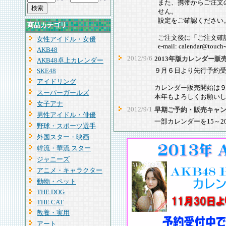
また、携帯からご注文
せん。
設定をご確認ください
商品カテゴリ
ご注文後に「ご注文確
女性アイドル・女優
e-mail: calendar@touch-
AKB48
2012/9/6
2013年版カレンダー
AKB48卓上カレンダー
９月６日より先行予約
SKE48
アイドリング
カレンダー販売開始は
スーパーガールズ
本年もよろしくお願い
女子アナ
2012/9/1
早期ご予約・販売キャン
男性アイドル・俳優
一部カレンダーを15～
野球・スポーツ選手
外国スター・映画
韓流・華流 スター
ジャニーズ
アニメ・キャラクター
動物・ペット
THE DOG
THE CAT
教養・実用
アート