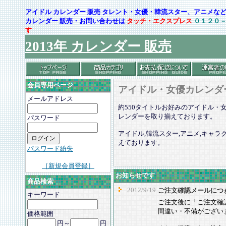
アイドル カレンダー 販売 タレント・女優・韓流スター、アニメ
カレンダー 販売・お問い合わせは
タッチ・エクスプレス
０１２０
す
2013年 カレンダー 販売
会員専用ページ
アイドル・女優カレンダ
メールアドレス
約550タイトルお好みのアイドル・
レンダーを取り揃えております。
パスワード
アイドル,韓流スター,アニメ,キャ
えております。
パスワード紛失
［新規会員登録］
お知らせです
商品検索
2012/9/19
ご注文確認メールにつ
キーワード
ご注文後に「ご注文確
間違い・不備がござい
価格範囲
円～
円